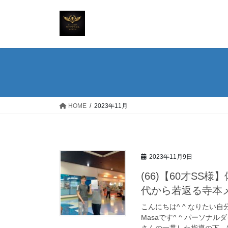
コ
ナ
ン
ビ
テ
ゲ
ン
ー
ツ
シ
へ
ョ
ス
ン
キ
に
ッ
移
HOME
2023年11月
プ
動
2023年11月9日
(66)【60才SS様
代から若返る寺本
こんにちは^ ^ なりたい
Masaです^ ^ パーソ
さんの一貫した指導の下 短