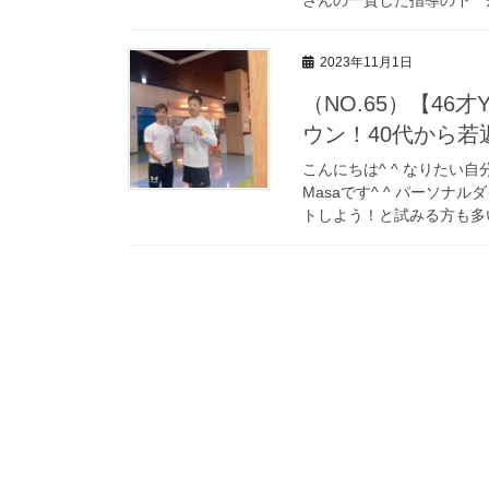
2023年11月1日
（NO.65）【46才
ウン！40代から
こんにちは^ ^ なりたい
Masaです^ ^ パーソ
トしよう！と試みる方も多い