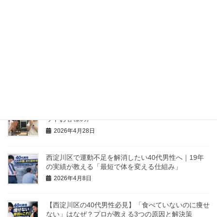
福駅前トークLIVEにゲスト出演しました！
2026年6月12日
ホームページのブラッシュアップとSEO対策でお世話
になっている「デジネスラボ」さんをご紹介します
2026年6月9日
（NO84）体重-8.8kg、体脂肪率-8.7%MM様 寺本メソ
ッドお客様の声
2026年4月28日
西淀川区で運動不足を解消したい40代男性へ｜19年
の実績が教える「最短で体を変える仕組み」
2026年4月8日
【西淀川区の40代男性必見】「食べていないのに痩せ
ない」はなぜ？プロが教える3つの原因と解決策