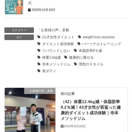
式
2025年10月18日
「お客様の声」多数
カテゴリー
21才女性ダイエット
weight loss success
タグ
ダイエット成功体験
パーソナルトレーニング
リバウンドしない
体脂肪率8％減
体重11kg減
健康的に痩せる
寺本メソッドジム
理想のスタイル
美ボディ
「お客様の声」多数
前の記事
（42）体重12.4kg減・体脂肪率
9.2％減！43才女性が若返った健
康的ダイエット成功体験｜寺本
メソッドジム
2023年8月26日