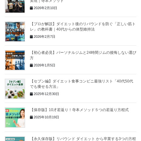
実現｜寺本メソッド
2026年2月10日
【プロが解説】ダイエット後のリバウンドを防ぐ「正しい筋ト
レ」の教科書｜40代からの体型維持法
2026年2月7日
【初心者必見】パーソナルジムと24時間ジムの後悔しない選び
方
2026年1月5日
【セブン編】ダイエット食事コンビニ最強リスト「40代50代
でも痩せる方法」
2025年12月30日
【保存版】10才若返り！寺本メソッド５つの若返り方程式
2025年10月19日
【永久保存版】リバウンド ダイエット から卒業する3つの方程