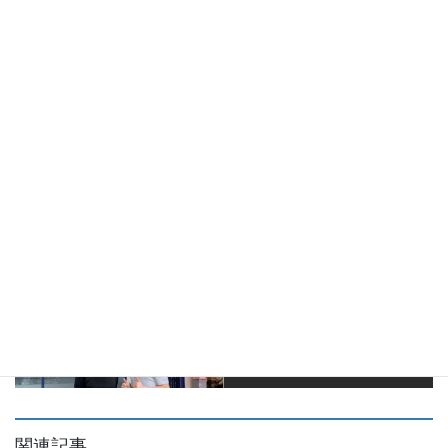
この記事を読んで、今の体に合った痩せ
方を整理したい方へ
無理な食事制限ではなく、食事・運動・生活習慣を
見ながら、あなたに合った方法を一緒に整理しま
す。
LINEで無料相談の空き枠を確認する
※無理な勧誘は一切ありません。
Follow me!
関連記事