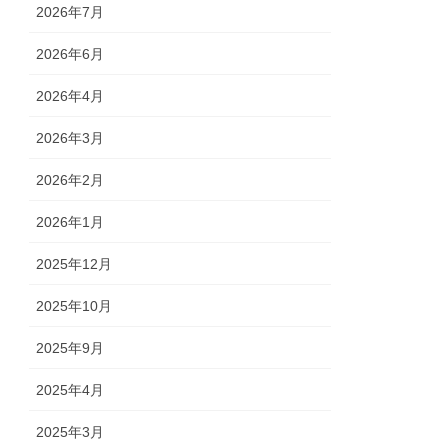
2026年7月
2026年6月
2026年4月
2026年3月
2026年2月
2026年1月
2025年12月
2025年10月
2025年9月
2025年4月
2025年3月