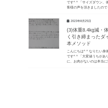
です^ ^ 「サイズダウン
客様の声を頂きましたので 
2023年8月25日
(3)体重8.4kg
く引き締まったダ
本メソッド
こんにちは^ ^ なりたい
です^ ^ 「大変値うち
に、お肉がないのは本当に気