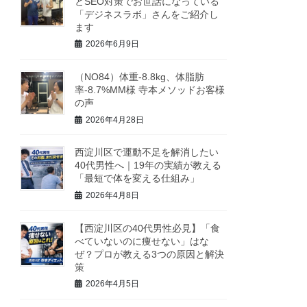
とSEO対策でお世話になっている
「デジネスラボ」さんをご紹介し
ます
2026年6月9日
（NO84）体重-8.8kg、体脂肪
率-8.7%MM様 寺本メソッドお客様
の声
2026年4月28日
西淀川区で運動不足を解消したい
40代男性へ｜19年の実績が教える
「最短で体を変える仕組み」
2026年4月8日
【西淀川区の40代男性必見】「食
べていないのに痩せない」はな
ぜ？プロが教える3つの原因と解決
策
2026年4月5日