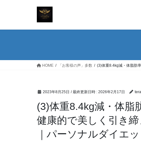
コ
ナ
ン
ビ
テ
ゲ
ン
ー
ツ
シ
へ
ョ
ス
ン
キ
に
ッ
移
HOME
「お客様の声」多数
(3)体重8.4kg減・
プ
動
2023年8月25日
/ 最終更新日時 :
2026年2月17日
ter
(3)体重8.4kg減・体
健康的で美しく引き締
｜パーソナルダイエ