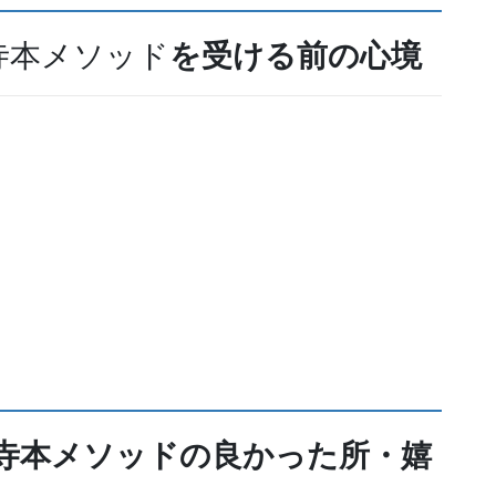
寺本メソッド
を
受ける前の心境
寺本メソッドの良かった所・
嬉