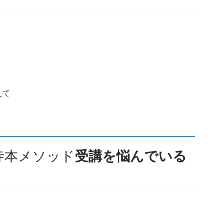
えて
寺本メソッド
受講を
悩んでいる