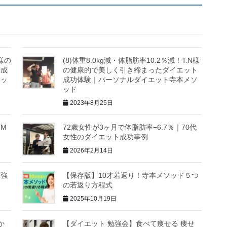
R様の
(8)体重8.0kg減・体脂肪率10.2％減！T.N様
ト成
の健康的で美しく引き締まったダイエット
ソッ
成功体験｜パーソナルダイエット寺本メソ
ッド
2023年8月25日
MM
72歳女性が3ヶ月で体脂肪率−6.7％｜70代
女性のダイエット成功事例
2026年2月14日
最強
【保存版】10才若返り！寺本メソッド５つ
の若返り方程式
2025年10月19日
か
【ダイエット 勉強会】食べて痩せる 痩せ