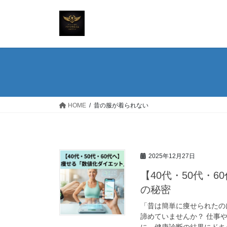
コ
ナ
ン
ビ
テ
ゲ
ン
ー
ツ
シ
へ
ョ
ス
ン
キ
に
ッ
移
HOME
昔の服が着られない
プ
動
2025年12月27日
【40代・50代・
の秘密
「昔は簡単に痩せられたの
諦めていませんか？ 仕事
に、健康診断の結果にドキッ