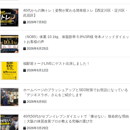
40代からの胸トレ｜姿勢が変わる簡単筋トレ【西淀川区・淀川区・
此花区】
2026年7月8日
（NO85）体重-10.1kg、体脂肪率-5.9%SR様 寺本メソッドダイエッ
トお客様の声
2026年6月25日
福駅前トークLIVEにゲスト出演しました！
2026年6月12日
ホームページのブラッシュアップとSEO対策でお世話になっている
「デジネスラボ」さんをご紹介します
2026年6月9日
40代50代がセブンイレブンダイエットで「痩せない」致命的な理由
｜大阪の体質改善プロが教える究極の選び方
2026年3月29日