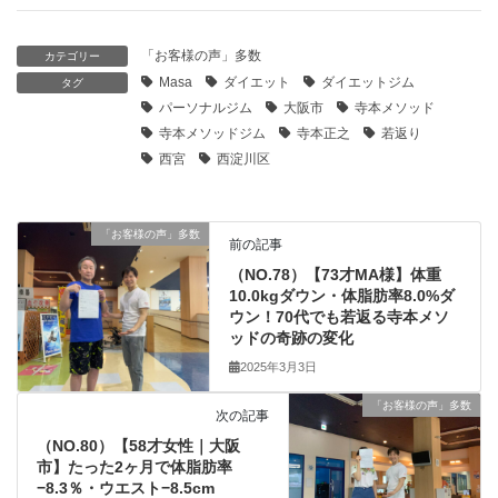
「お客様の声」多数
カテゴリー
Masa
ダイエット
ダイエットジム
タグ
パーソナルジム
大阪市
寺本メソッド
寺本メソッドジム
寺本正之
若返り
西宮
西淀川区
「お客様の声」多数
前の記事
（NO.78）【73才MA様】体重
10.0kgダウン・体脂肪率8.0%ダ
ウン！70代でも若返る寺本メソ
ッドの奇跡の変化
2025年3月3日
「お客様の声」多数
次の記事
（NO.80）【58才女性｜大阪
市】たった2ヶ月で体脂肪率
−8.3％・ウエスト−8.5cm