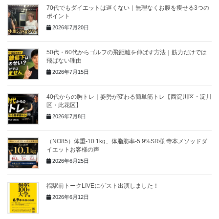
70代でもダイエットは遅くない｜無理なくお腹を痩せる3つの
ポイント
2026年7月20日
50代・60代からゴルフの飛距離を伸ばす方法｜筋力だけでは
飛ばない理由
2026年7月15日
40代からの胸トレ｜姿勢が変わる簡単筋トレ【西淀川区・淀川
区・此花区】
2026年7月8日
（NO85）体重-10.1kg、体脂肪率-5.9%SR様 寺本メソッドダ
イエットお客様の声
2026年6月25日
福駅前トークLIVEにゲスト出演しました！
2026年6月12日