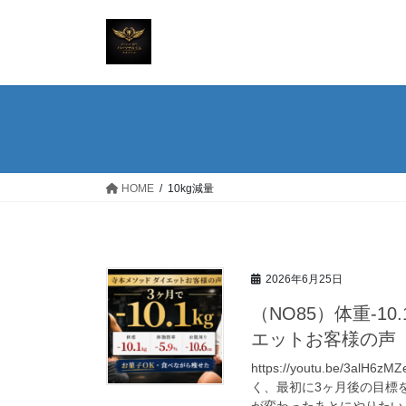
コ
ナ
ン
ビ
テ
ゲ
ン
ー
ツ
シ
へ
ョ
ス
ン
キ
に
ッ
移
HOME
10kg減量
プ
動
2026年6月25日
（NO85）体重-10
エットお客様の声
https://youtu.be
く、最初に3ヶ月後の目標
が変わったあとにやりたいこ