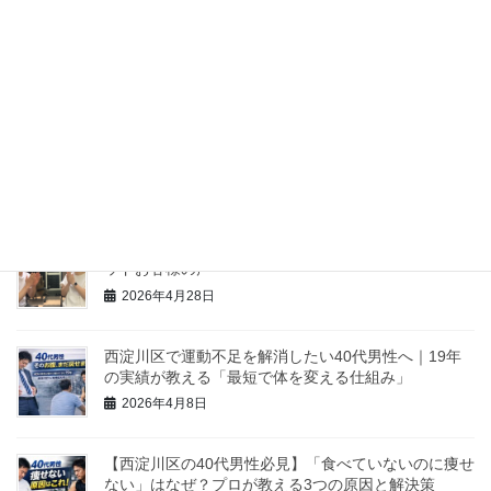
福駅前トークLIVEにゲスト出演しました！
2026年6月12日
ホームページのブラッシュアップとSEO対策でお世話
になっている「デジネスラボ」さんをご紹介します
2026年6月9日
（NO84）体重-8.8kg、体脂肪率-8.7%MM様 寺本メソ
ッドお客様の声
2026年4月28日
西淀川区で運動不足を解消したい40代男性へ｜19年
の実績が教える「最短で体を変える仕組み」
2026年4月8日
【西淀川区の40代男性必見】「食べていないのに痩せ
ない」はなぜ？プロが教える3つの原因と解決策