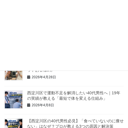
福駅前トークLIVEにゲスト出演しました！
2026年6月12日
ホームページのブラッシュアップとSEO対策でお世話
になっている「デジネスラボ」さんをご紹介します
2026年6月9日
（NO84）体重-8.8kg、体脂肪率-8.7%MM様 寺本メソ
ッドお客様の声
2026年4月28日
西淀川区で運動不足を解消したい40代男性へ｜19年
の実績が教える「最短で体を変える仕組み」
2026年4月8日
【西淀川区の40代男性必見】「食べていないのに痩せ
ない」はなぜ？プロが教える3つの原因と解決策